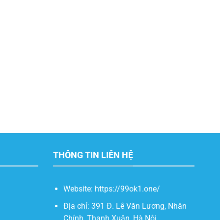
p dẫn hơn. Người tham gia có thể chọn nhiều loại
 di chuyển của cá, giúp dự đoán chiến thuật dễ
THÔNG TIN LIÊN HỆ
 bắn được tính điểm nhanh, tỷ lệ thưởng tối ưu,
huyển và kích thước cá để tối ưu kết quả.
Website:
https://99ok1.one/
Địa chỉ: 391 Đ. Lê Văn Lương, Nhân
Chính, Thanh Xuân, Hà Nội