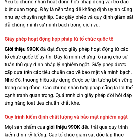
Yếu tố chứng nhận hoạt động hợp pháp đóng vai trò đặc
biệt quan trọng. Đây là nền tảng để khẳng định uy tín cũng
như sự chuyên nghiệp. Các giấy phép và quy định giám sát
đã chứng minh sự minh bạch trong dịch vụ.
Giấy phép hoạt động hợp pháp từ tổ chức quốc tế
Giới thiệu 99OK
đã đạt được giấy phép hoạt động từ các
tổ chức quốc tế uy tín. Đây là minh chứng rõ ràng cho sự
tuân thủ quy định pháp lý nghiêm ngặt. Giấy phép được
cấp dựa trên các tiêu chuẩn cao về bảo mật và minh bạch.
Nhờ đó, thương hiệu xây dựng được sự tin tưởng bền vững
trong cộng đồng. Các chứng nhận hợp pháp cũng là lợi thế
cạnh tranh quan trọng. Quá trình xin giấy phép đòi hỏi đáp
ứng hàng loạt tiêu chuẩn khắt khe.
Quy trình kiểm định chất lượng và bảo mật nghiêm ngặt
Mọi sản phẩm của
giới thiệu 99OK
đều trải qua quy trình
kiểm định kỹ lưỡng. Các tổ chức giám sát độc lập thực