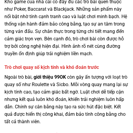
Kho game của nhà cái có đầy đủ các trò bài quen thuộc
như Poker, Baccarat và Blackjack. Những sản phẩm này
nổi bật nhờ tính cạnh tranh cao và luật chơi minh bạch. Hệ
thống vận hành đảm bảo công bằng, tạo sự an tâm trong
từng ván đấu. Sự chân thực trong từng chi tiết mang đến
cảm giác trọn vẹn. Bên cạnh đó, trò chơi bài còn được hỗ
trợ bởi công nghệ hiện đại. Hình ảnh rõ nét cùng đường
truyền ổn định giúp trải nghiệm liền mạch.
Trò chơi quay số kịch tính và khó đoán trước
Ngoài trò bài,
giới thiệu 99OK
còn gây ấn tượng với loạt trò
quay số như Roulette và Sicbo. Mỗi vòng quay mang lại sự
kịch tính cao, tạo cảm giác bất ngờ. Luật chơi dễ tiếp cận
nhưng kết quả luôn khó đoán, khiến trải nghiệm luôn hấp
dẫn. Chính sự cân bằng này tạo ra sức hút đặc biệt. Kết
quả được hiển thị công khai, đảm bảo tính công bằng cho
tất cả thành viên.