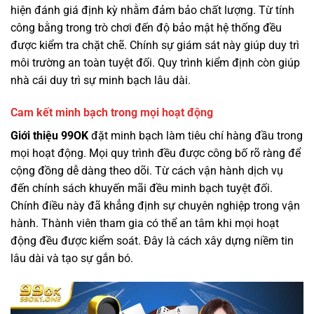
hiện đánh giá định kỳ nhằm đảm bảo chất lượng. Từ tính
công bằng trong trò chơi đến độ bảo mật hệ thống đều
được kiểm tra chặt chẽ. Chính sự giám sát này giúp duy trì
môi trường an toàn tuyệt đối. Quy trình kiểm định còn giúp
nhà cái duy trì sự minh bạch lâu dài.
Cam kết minh bạch trong mọi hoạt động
Giới thiệu 99OK
đặt minh bạch làm tiêu chí hàng đầu trong
mọi hoạt động. Mọi quy trình đều được công bố rõ ràng để
cộng đồng dễ dàng theo dõi. Từ cách vận hành dịch vụ
đến chính sách khuyến mãi đều minh bạch tuyệt đối.
Chính điều này đã khẳng định sự chuyên nghiệp trong vận
hành. Thành viên tham gia có thể an tâm khi mọi hoạt
động đều được kiểm soát. Đây là cách xây dựng niềm tin
lâu dài và tạo sự gắn bó.