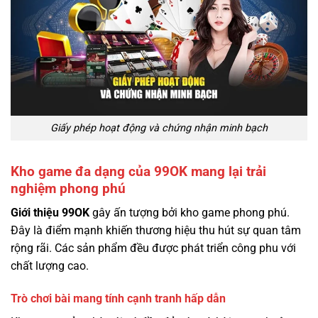
Giấy phép hoạt động và chứng nhận minh bạch
Kho game đa dạng của 99OK mang lại trải
nghiệm phong phú
Giới thiệu 99OK
gây ấn tượng bởi kho game phong phú.
Đây là điểm mạnh khiến thương hiệu thu hút sự quan tâm
rộng rãi. Các sản phẩm đều được phát triển công phu với
chất lượng cao.
Trò chơi bài mang tính cạnh tranh hấp dẫn