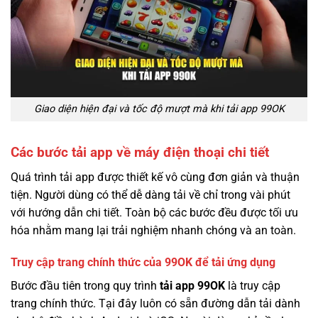
Giao diện hiện đại và tốc độ mượt mà khi tải app 99OK
Các bước tải app về máy điện thoại chi tiết
Quá trình tải app được thiết kế vô cùng đơn giản và thuận
tiện. Người dùng có thể dễ dàng tải về chỉ trong vài phút
với hướng dẫn chi tiết. Toàn bộ các bước đều được tối ưu
hóa nhằm mang lại trải nghiệm nhanh chóng và an toàn.
Truy cập trang chính thức của 99OK để tải ứng dụng
Bước đầu tiên trong quy trình
tải app 99OK
là truy cập
trang chính thức. Tại đây luôn có sẵn đường dẫn tải dành