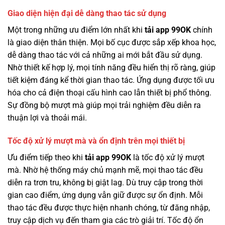
Giao diện hiện đại dễ dàng thao tác sử dụng
Một trong những ưu điểm lớn nhất khi
tải app 99OK
chính
là giao diện thân thiện. Mọi bố cục được sắp xếp khoa học,
dễ dàng thao tác với cả những ai mới bắt đầu sử dụng.
Nhờ thiết kế hợp lý, mọi tính năng đều hiển thị rõ ràng, giúp
tiết kiệm đáng kể thời gian thao tác. Ứng dụng được tối ưu
hóa cho cả điện thoại cấu hình cao lẫn thiết bị phổ thông.
Sự đồng bộ mượt mà giúp mọi trải nghiệm đều diễn ra
thuận lợi và thoải mái.
Tốc độ xử lý mượt mà và ổn định trên mọi thiết bị
Ưu điểm tiếp theo khi
tải app 99OK
là tốc độ xử lý mượt
mà. Nhờ hệ thống máy chủ mạnh mẽ, mọi thao tác đều
diễn ra trơn tru, không bị giật lag. Dù truy cập trong thời
gian cao điểm, ứng dụng vẫn giữ được sự ổn định. Mỗi
thao tác đều được thực hiện nhanh chóng, từ đăng nhập,
truy cập dịch vụ đến tham gia các trò giải trí. Tốc độ ổn