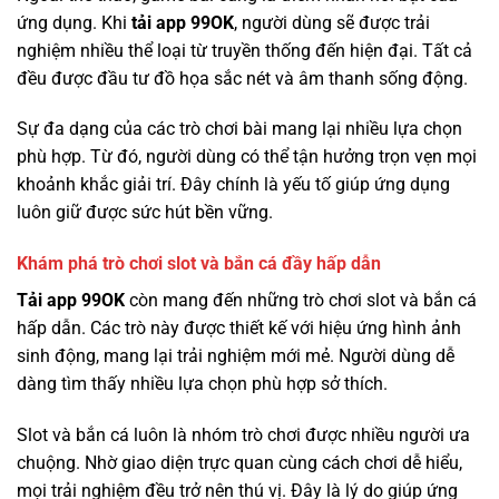
ứng dụng. Khi
tải app 99OK
, người dùng sẽ được trải
nghiệm nhiều thể loại từ truyền thống đến hiện đại. Tất cả
đều được đầu tư đồ họa sắc nét và âm thanh sống động.
Sự đa dạng của các trò chơi bài mang lại nhiều lựa chọn
phù hợp. Từ đó, người dùng có thể tận hưởng trọn vẹn mọi
khoảnh khắc giải trí. Đây chính là yếu tố giúp ứng dụng
luôn giữ được sức hút bền vững.
Khám phá trò chơi slot và bắn cá đầy hấp dẫn
Tải app 99OK
còn mang đến những trò chơi slot và bắn cá
hấp dẫn. Các trò này được thiết kế với hiệu ứng hình ảnh
sinh động, mang lại trải nghiệm mới mẻ. Người dùng dễ
dàng tìm thấy nhiều lựa chọn phù hợp sở thích.
Slot và bắn cá luôn là nhóm trò chơi được nhiều người ưa
chuộng. Nhờ giao diện trực quan cùng cách chơi dễ hiểu,
mọi trải nghiệm đều trở nên thú vị. Đây là lý do giúp ứng