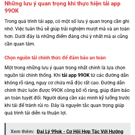
Những lưu ý quan trọng khi thực hiện tải app
99OK
Trong quá trình tải app, có một số lưu ý quan trọng cần ghi
nhớ. Việc tuân thủ sẽ giúp trải nghiệm mượt mà và an toàn
hơn. Dưới đây là những điểm đáng chú ý nhất mà ai cũng
cần quan tâm.
Chọn nguồn tải chính thức để đảm bảo an toàn
Một trong những lưu ý quan trọng nhất chính là lựa chọn
nguồn tải chính thống. Khi
tải app 99OK
từ các đường dẫn
không rõ ràng, nguy cơ chứa mã độc rất cao. Đường dẫn
chính thức luôn được 99OK công bố rõ ràng, giúp đảm bảo
an toàn tuyệt đối. Người dùng cần xác minh kỹ lưỡng trước
khi tải để tránh rủi ro. Đây là nguyên tắc quan trọng giúp
quá trình tải diễn ra thuận lợi.
Xem thêm:
Đại Lý 99ok - Cơ Hội Hợp Tác Với Hướng