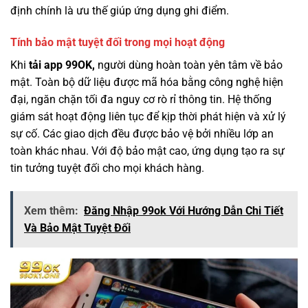
định chính là ưu thế giúp ứng dụng ghi điểm.
Tính bảo mật tuyệt đối trong mọi hoạt động
Khi
tải app 99OK,
người dùng hoàn toàn yên tâm về bảo
mật. Toàn bộ dữ liệu được mã hóa bằng công nghệ hiện
đại, ngăn chặn tối đa nguy cơ rò rỉ thông tin. Hệ thống
giám sát hoạt động liên tục để kịp thời phát hiện và xử lý
sự cố. Các giao dịch đều được bảo vệ bởi nhiều lớp an
toàn khác nhau. Với độ bảo mật cao, ứng dụng tạo ra sự
tin tưởng tuyệt đối cho mọi khách hàng.
Xem thêm:
Đăng Nhập 99ok Với Hướng Dẫn Chi Tiết
Và Bảo Mật Tuyệt Đối