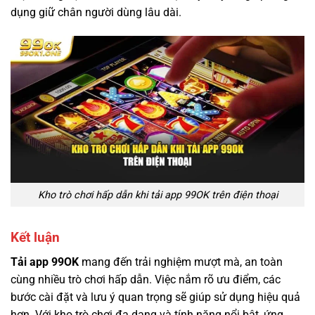
dụng giữ chân người dùng lâu dài.
Kho trò chơi hấp dẫn khi tải app 99OK trên điện thoại
Kết luận
Tải app 99OK
mang đến trải nghiệm mượt mà, an toàn
cùng nhiều trò chơi hấp dẫn. Việc nắm rõ ưu điểm, các
bước cài đặt và lưu ý quan trọng sẽ giúp sử dụng hiệu quả
hơn. Với kho trò chơi đa dạng và tính năng nổi bật, ứng