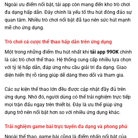
Ngoài ưu điểm nổi bật, tải app còn mang đến kho trò chơi
đa dạng hấp dẫn. Đây chính là yếu tố thu hút đông đảo sự
quan tâm. Nhiều trò chơi nổi bật đã tạo nên sức hút mạnh
mẽ cho ứng dụng.
Trò chơi cá cược thể thao hấp dẫn trên ứng dụng
Một trong những điểm thu hút nhất khi
tải app 99OK
chính
là các trò chơi thể thao. Hệ thống cung cấp nhiều lựa chọn
với tỷ lệ hấp dẫn, đáp ứng nhu cầu giải trí đa dạng. Giao
diện hiển thị rõ ràng giúp dễ dàng theo dõi và tham gia.
Các sự kiện thể thao lớn đều được cập nhật đầy đủ trên
ứng dụng. Nhờ đó, người dùng có thể trải nghiệm trực tiếp
mọi trận đấu ngay trên thiết bị. Đây là ưu thế giúp ứng
dụng trở nên nổi bật hơn so với nhiều ứng dụng khác.
Trải nghiệm game bài trực tuyến đa dạng và phong phú
Ngoài thể thao, game bài cũng là điểm nhấn nổi bật của