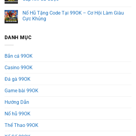
Nổ Hũ Tặng Code Tại 99OK – Cơ Hội Làm Giàu
Cực Khủng
DANH MỤC
Bắn cá 99OK
Casino 99OK
Đá gà 99OK
Game bài 99OK
Hướng Dẫn
Nổ hũ 99OK
Thể Thao 99OK