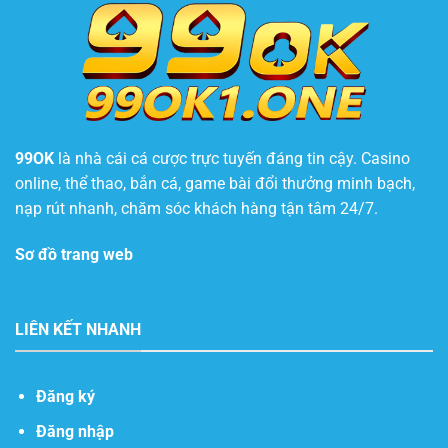
99OK
là nhà cái cá cược trực tuyến đáng tin cậy. Casino
online, thể thao, bắn cá, game bài đổi thưởng minh bạch,
nạp rút nhanh, chăm sóc khách hàng tận tâm 24/7.
Sơ đồ trang web
LIÊN KẾT NHANH
Đăng ký
Đăng nhập