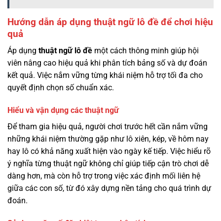
Hướng dẫn áp dụng thuật ngữ lô đề để chơi hiệu
quả
Áp dụng
thuật ngữ lô đề
một cách thông minh giúp hội
viên nâng cao hiệu quả khi phân tích bảng số và dự đoán
kết quả. Việc nắm vững từng khái niệm hỗ trợ tối đa cho
quyết định chọn số chuẩn xác.
Hiểu và vận dụng các thuật ngữ
Để tham gia hiệu quả, người chơi trước hết cần nắm vững
những khái niệm thường gặp như lô xiên, kép, về hôm nay
hay lô có khả năng xuất hiện vào ngày kế tiếp. Việc hiểu rõ
ý nghĩa từng thuật ngữ không chỉ giúp tiếp cận trò chơi dễ
dàng hơn, mà còn hỗ trợ trong việc xác định mối liên hệ
giữa các con số, từ đó xây dựng nền tảng cho quá trình dự
đoán.