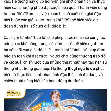
xác. Hệ thống này giúp hội viên ghi nhớ, phân tích và thực
hiện các phương pháp đặt cược hiệu quả. Thành viên dùng
từ như “lô” để ám chỉ việc chọn hai số cuối của giải đặc
biệt hoặc các giải khác, trong khi “đề” thể hiện việc dự
đoán đúng hai số cuối giải đặc biệt.
Các cụm từ như “bao lô” cho phép cược nhiều số cùng lúc,
nâng cao khả năng trúng, còn “xỉu chủ” thể hiện dự đoán
ba số cuối của giải đặc biệt, trong khi “đánh lót” giúp đảm
bảo an toàn khi đặt cược. Người chơi cũng thường trao đổi
về kết quả, chiến lược qua những thuật ngữ này, tạo nên sự
thống nhất trong giao tiếp. Hệ thống
thuật ngữ lô đề
phát
triển từ thực tiễn chơi, phản ánh đặc thù, tính đa dạng và
chiến thuật riêng biệt của hoạt động dự đoán.