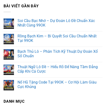
BÀI VIẾT GẦN ĐÂY
Soi Cầu Bạc Nhớ – Dự Đoán Lô Đề Chuẩn Xác
Nhất Cùng 99OK
Rồng Bạch Kim – Bí Quyết Soi Cầu Chuẩn Nhất
Tại 99OK
Bạch Thủ Lô – Phân Tích Kỹ Thuật Dự Đoán Xổ
Số Chuẩn
Thuật Ngữ Lô Đề – Hiểu Rõ Để Nâng Tầm Đẳng
Cấp Khi Cá Cược
Nổ Hũ Tặng Code Tại 99OK – Cơ Hội Làm Giàu
Cực Khủng
DANH MỤC