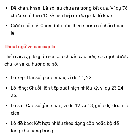
Đề khan, khan: Là số lâu chưa ra trong kết quả. Ví dụ 78
chưa xuất hiện 15 kỳ liên tiếp được gọi là lô khan.
Cược chẵn lẻ: Chọn đặt cược theo nhóm số chẵn hoặc
lẻ.
Thuật ngữ về các cặp lô
Hiểu các cặp lô giúp soi cầu chuẩn xác hơn, xác định được
chu kỳ và xu hướng ra số.
Lô kép: Hai số giống nhau, ví dụ 11, 22.
Lô rồng: Chuỗi liên tiếp xuất hiện nhiều kỳ, ví dụ 23-24-
25.
Lô sát: Các số gần nhau, ví dụ 12 và 13, giúp dự đoán lô
xiên.
Lô đề bao: Kết hợp nhiều theo dạng cặp hoặc bộ để
tăng khả năng trúng.