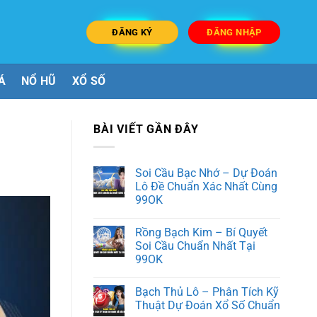
ĐĂNG KÝ
ĐĂNG NHẬP
Á
NỔ HŨ
XỔ SỐ
BÀI VIẾT GẦN ĐÂY
Soi Cầu Bạc Nhớ – Dự Đoán
Lô Đề Chuẩn Xác Nhất Cùng
99OK
Rồng Bạch Kim – Bí Quyết
Soi Cầu Chuẩn Nhất Tại
99OK
Bạch Thủ Lô – Phân Tích Kỹ
Thuật Dự Đoán Xổ Số Chuẩn