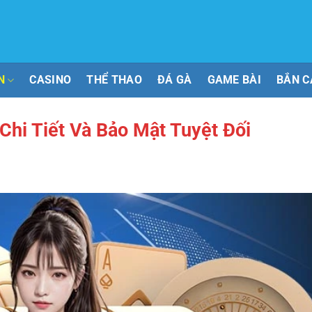
N
CASINO
THỂ THAO
ĐÁ GÀ
GAME BÀI
BẮN C
hi Tiết Và Bảo Mật Tuyệt Đối