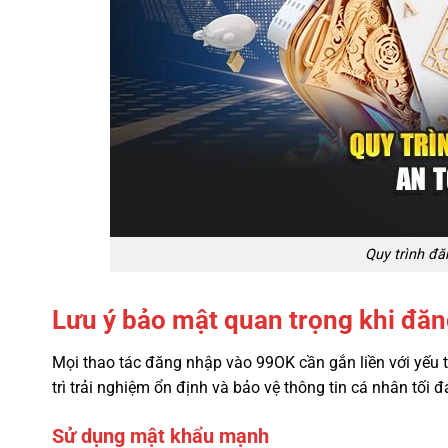
Quy trình đă
Lưu ý bảo mật quan trọng khi đă
Mọi thao tác đăng nhập vào 99OK cần gắn liền với yếu t
trì trải nghiệm ổn định và bảo vệ thông tin cá nhân tối
Sử dụng mật khẩu mạnh