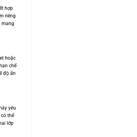
ết hợp
n riêng
ày mang
net hoặc
 hạn chế
hế độ ẩn
 này yêu
 có thể
hai lớp