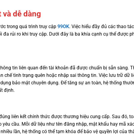
t và dễ dàng
ớc trong quá trình truy cập
99OK
. Việc hiểu đầy đủ các thao tác
i đa rủi ro khi truy cập. Dưới đây là ba khía cạnh cụ thể được ph
i thông tin liên quan đến tài khoản đã được chuẩn bị sẵn sàng. 
chế tình trạng quên hoặc nhập sai thông tin. Việc lưu trữ dữ l
 dụng bảo mật chuyên dụng. Để tăng sự an toàn, hệ thống thư
t định.
 đúng liên kết chính thức được thương hiệu cung cấp. Sau đó, t
eo yêu cầu. Mỗi dữ liệu như tên đăng nhập, mật khẩu hay mã xá
nhiều lần, hệ thống có thể tạm khóa để bảo vệ quyền lợi của th