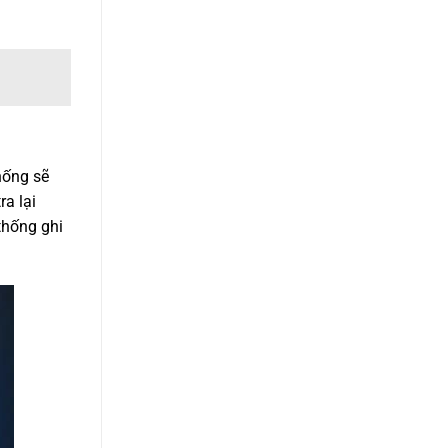
hống sẽ
ra lại
thống ghi