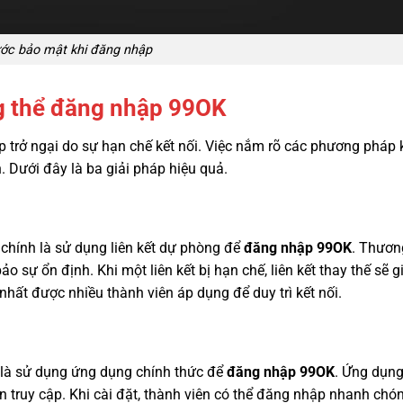
ớc bảo mật khi đăng nhập
g thể đăng nhập 99OK
p trở ngại do sự hạn chế kết nối. Việc nắm rõ các phương pháp
. Dưới đây là ba giải pháp hiệu quả.
 chính là sử dụng liên kết dự phòng để
đăng nhập 99OK
. Thươn
ự ổn định. Khi một liên kết bị hạn chế, liên kết thay thế sẽ g
 nhất được nhiều thành viên áp dụng để duy trì kết nối.
 là sử dụng ứng dụng chính thức để
đăng nhập 99OK
. Ứng dụn
n truy cập. Khi cài đặt, thành viên có thể đăng nhập nhanh chón