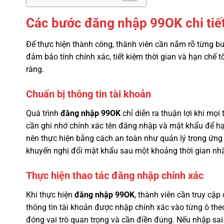
Các bước đăng nhập 99OK chi tiế
Để thực hiện thành công, thành viên cần nắm rõ từng bư
đảm bảo tính chính xác, tiết kiệm thời gian và hạn chế tố
ràng.
Chuẩn bị thông tin tài khoản
Quá trình
đăng nhập 99OK
chỉ diễn ra thuận lợi khi mọ
cần ghi nhớ chính xác tên đăng nhập và mật khẩu để hạn 
nên thực hiện bằng cách an toàn như quản lý trong ứng
khuyến nghị đổi mật khẩu sau một khoảng thời gian nhấ
Thực hiện thao tác đăng nhập chính xác
Khi thực hiện
đăng nhập 99OK
, thành viên cần truy cập
thông tin tài khoản được nhập chính xác vào từng ô th
đóng vai trò quan trọng và cần điền đúng. Nếu nhập sai 