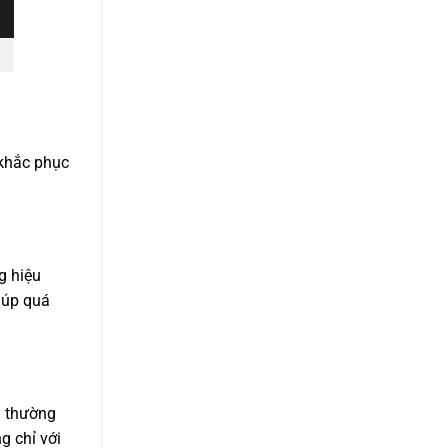
 khắc phục
g hiệu
iúp quá
g thường
g chỉ với