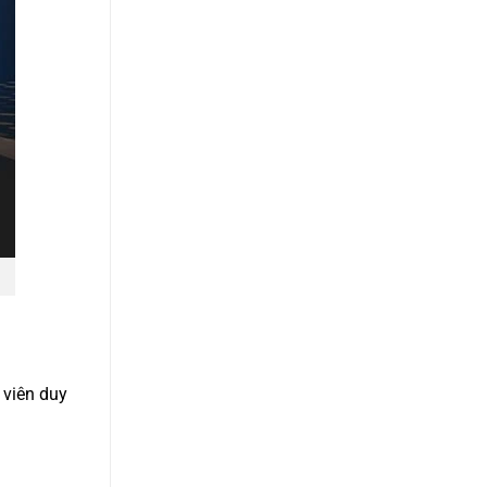
 viên duy