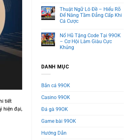
Thuật Ngữ Lô Đề – Hiểu Rõ
Để Nâng Tầm Đẳng Cấp Khi
Cá Cược
Nổ Hũ Tặng Code Tại 99OK
– Cơ Hội Làm Giàu Cực
Khủng
DANH MỤC
Bắn cá 99OK
Casino 99OK
i tiết
 hiện đại,
Đá gà 99OK
Game bài 99OK
Hướng Dẫn