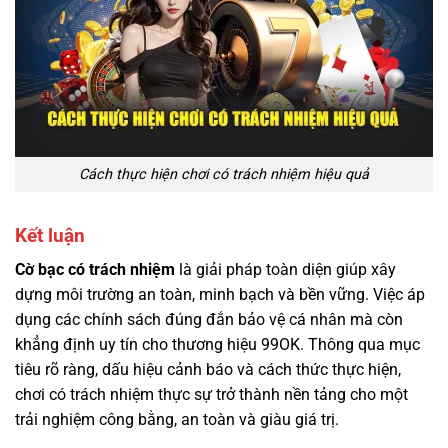
Cách thực hiện chơi có trách nhiệm hiệu quả
Kết luận
Cờ bạc có trách nhiệm
là giải pháp toàn diện giúp xây
dựng môi trường an toàn, minh bạch và bền vững. Việc áp
dụng các chính sách đúng đắn bảo vệ cá nhân mà còn
khẳng định uy tín cho thương hiệu 99OK. Thông qua mục
tiêu rõ ràng, dấu hiệu cảnh báo và cách thức thực hiện,
chơi có trách nhiệm thực sự trở thành nền tảng cho một
trải nghiệm công bằng, an toàn và giàu giá trị.