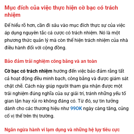
Mục đích của việc thực hiện cờ bạc có trách
nhiệm
Để hiểu rõ hơn, cần đi sâu vào mục đích thực sự của việc
áp dụng nguyên tắc cá cược có trách nhiệm. Nó là một
phương thức quản lý mà còn thể hiện trách nhiệm của nhà
điều hành đối với cộng đồng.
Bảo đảm trải nghiệm công bằng và an toàn
Cờ bạc có trách nhiệm
hướng đến việc bảo đảm rằng tất
cả hoạt động đều minh bạch, công bằng và được giám sát
chặt chẽ. Cách này giúp người tham gia nhận được một
trải nghiệm đúng nghĩa của sự giải trí, tránh những yếu tố
gian lận hay rủi ro không đáng có. Từ đó, sự tin tưởng
dành cho các thương hiệu như
99OK
ngày càng tăng, củng
cố vị thế trên thị trường.
Ngăn ngừa hành vi lạm dụng và những hệ lụy tiêu cực