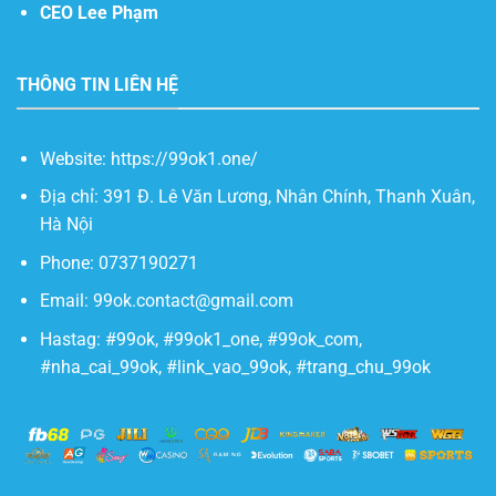
CEO Lee Phạm
THÔNG TIN LIÊN HỆ
Website:
https://99ok1.one/
Địa chỉ: 391 Đ. Lê Văn Lương, Nhân Chính, Thanh Xuân,
Hà Nội
Phone: 0737190271
Email:
99ok.contact@gmail.com
Hastag: #99ok, #99ok1_one, #99ok_com,
#nha_cai_99ok, #link_vao_99ok, #trang_chu_99ok