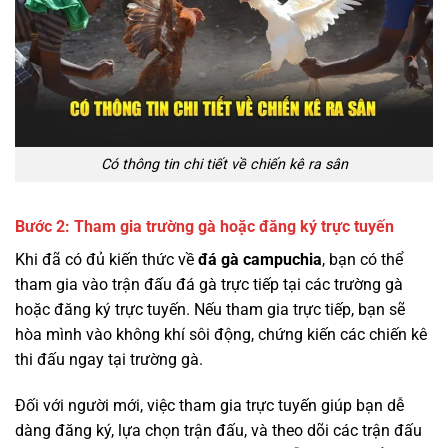
Có thông tin chi tiết về chiến kê ra sân
Bước 2: Tham gia trường gà hoặc đăng ký trực tuyến
Khi đã có đủ kiến thức về
đá gà campuchia
, bạn có thể
tham gia vào trận đấu đá gà trực tiếp tại các trường gà
hoặc đăng ký trực tuyến. Nếu tham gia trực tiếp, bạn sẽ
hòa mình vào không khí sôi động, chứng kiến các chiến kê
thi đấu ngay tại trường gà.
Đối với người mới, việc tham gia trực tuyến giúp bạn dễ
dàng đăng ký, lựa chọn trận đấu, và theo dõi các trận đấu