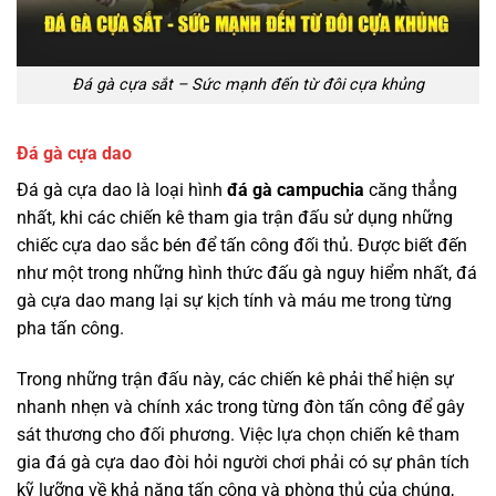
Đá gà cựa sắt – Sức mạnh đến từ đôi cựa khủng
Đá gà cựa dao
Đá gà cựa dao là loại hình
đá gà campuchia
căng thẳng
nhất, khi các chiến kê tham gia trận đấu sử dụng những
chiếc cựa dao sắc bén để tấn công đối thủ. Được biết đến
như một trong những hình thức đấu gà nguy hiểm nhất, đá
gà cựa dao mang lại sự kịch tính và máu me trong từng
pha tấn công.
Trong những trận đấu này, các chiến kê phải thể hiện sự
nhanh nhẹn và chính xác trong từng đòn tấn công để gây
sát thương cho đối phương. Việc lựa chọn chiến kê tham
gia đá gà cựa dao đòi hỏi người chơi phải có sự phân tích
kỹ lưỡng về khả năng tấn công và phòng thủ của chúng,