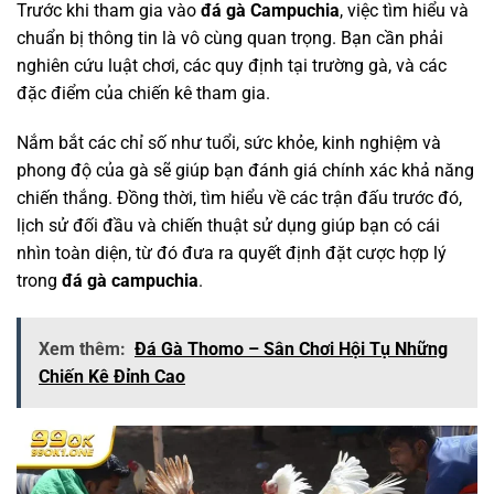
Trước khi tham gia vào
đá gà Campuchia
, việc tìm hiểu và
chuẩn bị thông tin là vô cùng quan trọng. Bạn cần phải
nghiên cứu luật chơi, các quy định tại trường gà, và các
đặc điểm của chiến kê tham gia.
Nắm bắt các chỉ số như tuổi, sức khỏe, kinh nghiệm và
phong độ của gà sẽ giúp bạn đánh giá chính xác khả năng
chiến thắng. Đồng thời, tìm hiểu về các trận đấu trước đó,
lịch sử đối đầu và chiến thuật sử dụng giúp bạn có cái
nhìn toàn diện, từ đó đưa ra quyết định đặt cược hợp lý
trong
đá gà campuchia
.
Xem thêm:
Đá Gà Thomo – Sân Chơi Hội Tụ Những
Chiến Kê Đỉnh Cao