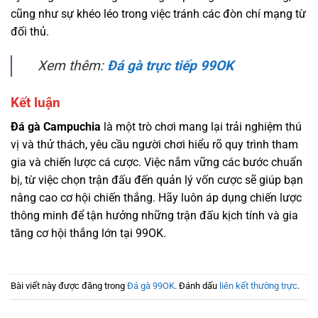
cũng như sự khéo léo trong việc tránh các đòn chí mạng từ
đối thủ.
Xem thêm:
Đá gà trực tiếp 99OK
Kết luận
Đá gà Campuchia
là một trò chơi mang lại trải nghiệm thú
vị và thử thách, yêu cầu người chơi hiểu rõ quy trình tham
gia và chiến lược cá cược. Việc nắm vững các bước chuẩn
bị, từ việc chọn trận đấu đến quản lý vốn cược sẽ giúp bạn
nâng cao cơ hội chiến thắng. Hãy luôn áp dụng chiến lược
thông minh để tận hưởng những trận đấu kịch tính và gia
tăng cơ hội thắng lớn tại 99OK.
Bài viết này được đăng trong
Đá gà 99OK
. Đánh dấu
liên kết thường trực
.