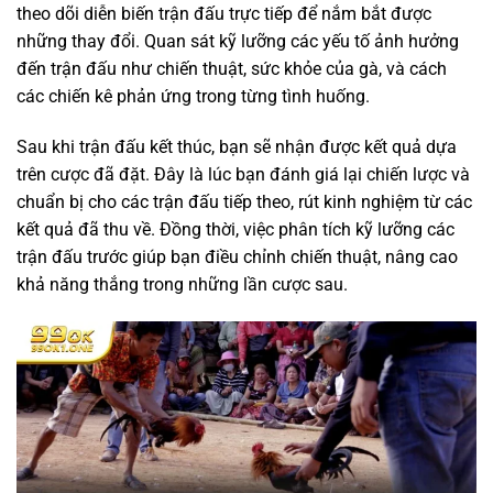
theo dõi diễn biến trận đấu trực tiếp để nắm bắt được
những thay đổi. Quan sát kỹ lưỡng các yếu tố ảnh hưởng
đến trận đấu như chiến thuật, sức khỏe của gà, và cách
các chiến kê phản ứng trong từng tình huống.
Sau khi trận đấu kết thúc, bạn sẽ nhận được kết quả dựa
trên cược đã đặt. Đây là lúc bạn đánh giá lại chiến lược và
chuẩn bị cho các trận đấu tiếp theo, rút kinh nghiệm từ các
kết quả đã thu về. Đồng thời, việc phân tích kỹ lưỡng các
trận đấu trước giúp bạn điều chỉnh chiến thuật, nâng cao
khả năng thắng trong những lần cược sau.