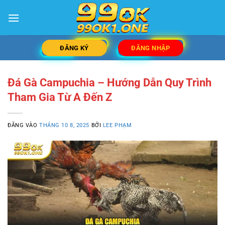
Bỏ
qua
nội
dung
ĐĂNG KÝ
ĐĂNG NHẬP
Đá Gà Campuchia – Hướng Dẫn Quy Trình
Tham Gia Từ A Đến Z
ĐĂNG VÀO
THÁNG 10 8, 2025
BỞI
LEE PHẠM