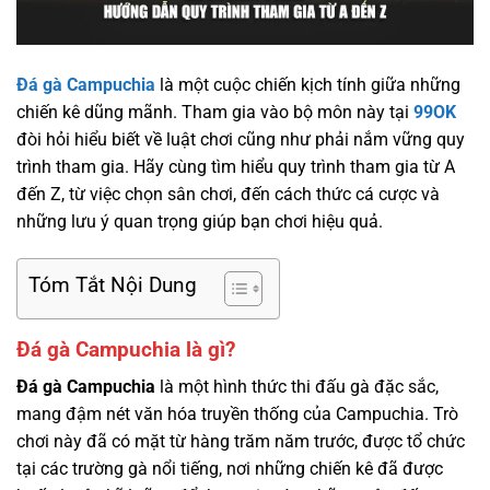
Đá gà Campuchia
là một cuộc chiến kịch tính giữa những
chiến kê dũng mãnh. Tham gia vào bộ môn này tại
99OK
đòi hỏi hiểu biết về luật chơi cũng như phải nắm vững quy
trình tham gia. Hãy cùng tìm hiểu quy trình tham gia từ A
đến Z, từ việc chọn sân chơi, đến cách thức cá cược và
những lưu ý quan trọng giúp bạn chơi hiệu quả.
Tóm Tắt Nội Dung
Đá gà Campuchia là gì?
Đá gà Campuchia
là một hình thức thi đấu gà đặc sắc,
mang đậm nét văn hóa truyền thống của Campuchia. Trò
chơi này đã có mặt từ hàng trăm năm trước, được tổ chức
tại các trường gà nổi tiếng, nơi những chiến kê đã được