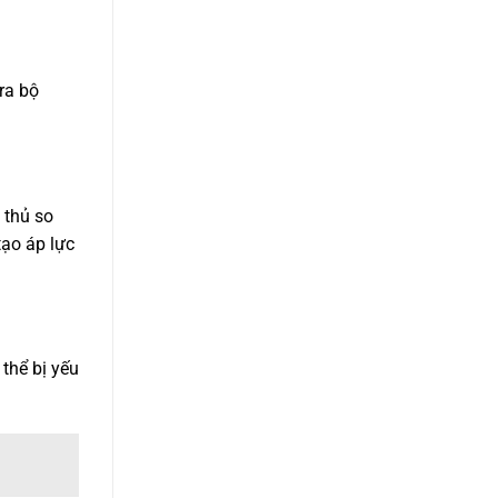
ra bộ
 thủ so
tạo áp lực
thể bị yếu