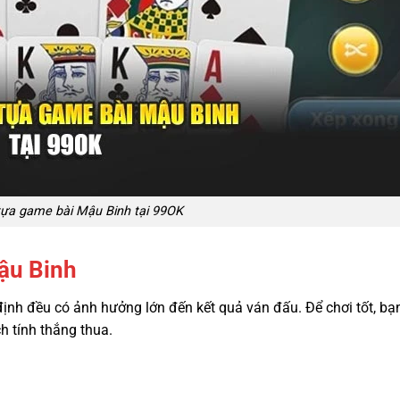
 tựa game bài Mậu Binh tại 99OK
ậu Binh
định đều có ảnh hưởng lớn đến kết quả ván đấu. Để chơi tốt, b
h tính thắng thua.