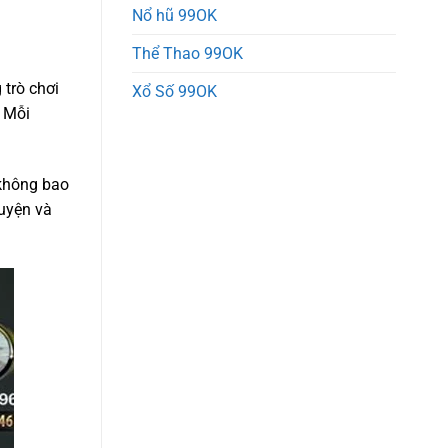
Nổ hũ 99OK
Thể Thao 99OK
 trò chơi
Xổ Số 99OK
. Mỗi
 không bao
luyện và