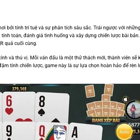
hơi bởi tính trí tuệ và sự phân tích sâu sắc. Trái ngược với những
tính toán, đánh giá tình huống và xây dựng chiến lược bài bản
ết quả cuối cùng.
tính và thú vị. Mỗi ván đấu là một thử thách mới, thành viên sẽ
đậm tính chiến lược, game này là sự lựa chọn hoàn hảo để rèn 