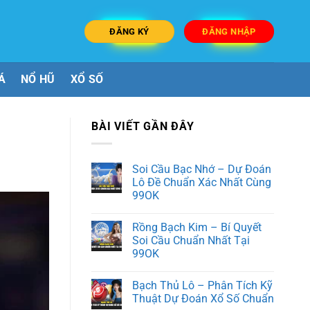
ĐĂNG KÝ
ĐĂNG NHẬP
Á
NỔ HŨ
XỔ SỐ
BÀI VIẾT GẦN ĐÂY
Soi Cầu Bạc Nhớ – Dự Đoán
Lô Đề Chuẩn Xác Nhất Cùng
99OK
Rồng Bạch Kim – Bí Quyết
Soi Cầu Chuẩn Nhất Tại
99OK
Bạch Thủ Lô – Phân Tích Kỹ
Thuật Dự Đoán Xổ Số Chuẩn