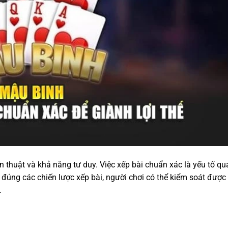
n thuật và khả năng tư duy. Việc xếp bài chuẩn xác là yếu tố qu
đúng các chiến lược xếp bài, người chơi có thể kiểm soát được 
.